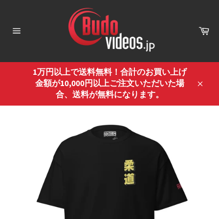
コ
ン
テ
カ
ー
ン
サ
ト
イ
ツ
ト
に
ナ
ス
1万円以上で送料無料！合計のお買い上げ
ビ
ゲ
キ
金額が10,000円以上ご注文いただいた場
ー
閉
ッ
合、送料が無料になります。
シ
じ
プ
ョ
ン
る
す
る