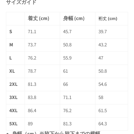
サイズガイド
着丈 (cm)
身幅 (cm)
裄
丈 (cm)
S
71.1
45.7
39.7
M
73.7
50.8
43.2
L
76.2
55.9
47
XL
78.7
61
50.8
2XL
81.3
66
54.6
3XL
83.8
71.1
58
4XL
86.4
76.2
61.5
5XL
89
81.3
64.3
身幅（cm）※脇下から脇下までの横幅