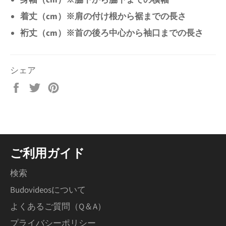
着丈（cm）※肩の付け根から裾までの長さ
裄丈（
cm
）※首の後ろ中心から袖口までの長さ
シェア
Facebook
Twitter
Pinterest
で
で
で
シ
ツ
ピ
ェ
イ
ン
ア
ー
す
す
ト
る
ご利用ガイド
る
す
る
検索
Budovideosについて
よくあるご質問（Q＆A）
プライバシーポリシー