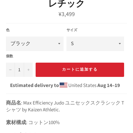
レチック
通
¥3,499
常
価
格
色
サイズ
個数
−
+
カートに追加する
Estimated delivery to
United States
Aug 14⁠–19
商品名
: Max Efficiency Judo ユニセックスクラシック T
シャツ by Kaizen Athletic.
素材構成
: コットン100%