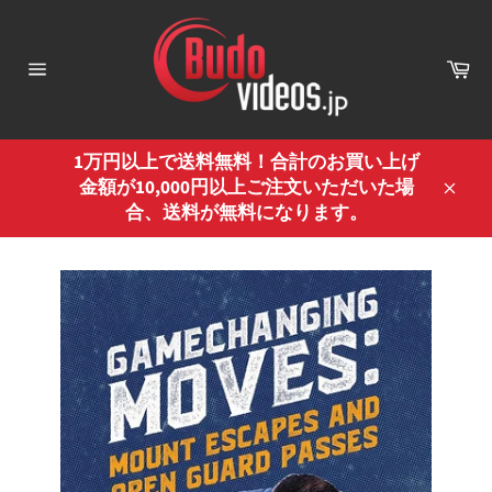
コ
ン
テ
カ
ー
ン
サ
ト
イ
ツ
ト
に
ナ
ス
1万円以上で送料無料！合計のお買い上げ
ビ
ゲ
キ
金額が10,000円以上ご注文いただいた場
ー
閉
ッ
合、送料が無料になります。
シ
じ
プ
ョ
ン
る
す
る