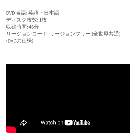
DVD 言語: 英語・日本語
ディスク枚数: 1枚
収録時間: 46分
リージョンコード: リージョンフリー (全世界共通)
(DVDの仕様)