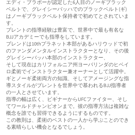
エディ・ブラボーが認定した6人目のノーギブラック
ベルトで、グレイシーバッハでのブラックベルト(ギ)
はノーギブラックベルト保持者で初めてとされていま
す。
ブレントの指導経験は豊富で、世界中で最も有名な
BJJアカデミーでも指導をしています。
ブレンドは10thプラネット本部があるハリウッドで初
のファンダメンタルインストラクターとなり、その後
グレイシーバッハ本部のインストラクター、
そして現在はカリフォルニア州ヨーバリンダのヒベイ
ロ柔術でインストラクター兼オーナーとして活躍中。
ギとノーギ柔術両方の知識、そしてアメージングな指
導スタイルがブレントを世界中で慕われるBJJ指導者
の一人とさせています。
指導の幅は広く、ビギナーからUFCファイター、そし
てワールドチャンピオンまで。彼の指導方法は複雑な
概念を誰でも習得できるようにするものです。
この教則は、柔術のベストの一人から学ぶことのでき
る素晴らしい機会となるでしょう。